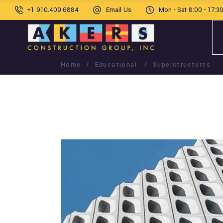
+1 910.409.6884
Email Us
Mon - Sat 8:00 - 17:3
Home
/
Educational
/
Superstructures